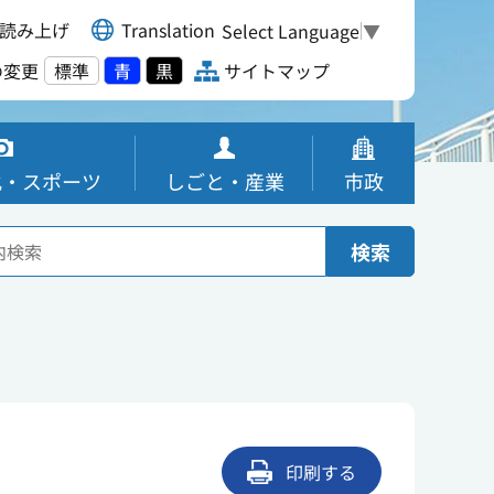
読み上げ
Translation
Select Language
▼
の変更
標準
青
黒
サイトマップ
化・スポーツ
しごと・産業
市政
検索
印刷する