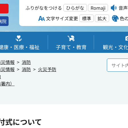
ふりがなをつける
ひらがな
Romaji
音声
文字サイズ変更
標準
拡大
色
病院
健康・医療・福祉
子育て・教育
観光・文
防災情報
消防
防災情報
消防
火災予防
内
防署内）
付式について