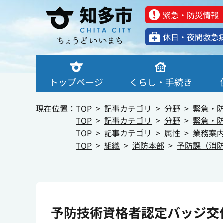
緊急・防災情報
休⽇・夜間救急
トップページ
くらし・手続き
現在位置：
TOP
記事カテゴリ
分野
緊急・
TOP
記事カテゴリ
分野
緊急・
TOP
記事カテゴリ
属性
業務案
TOP
組織
消防本部
予防課（消
予防技術資格者認定バッジ交