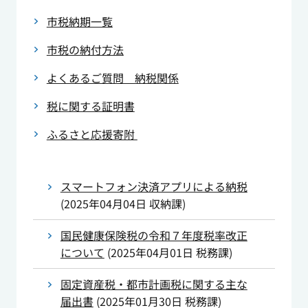
市税納期一覧
市税の納付方法
よくあるご質問 納税関係
税に関する証明書
ふるさと応援寄附
スマートフォン決済アプリによる納税
(
2025年04月04日
収納課
)
国民健康保険税の令和７年度税率改正
について
(
2025年04月01日
税務課
)
固定資産税・都市計画税に関する主な
届出書
(
2025年01月30日
税務課
)