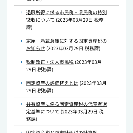
退職所得に係る市民税・県民税の特別
徴収について
(
2023年03月29日
税務
課
)
家屋 冷蔵倉庫に対する固定資産税の
お知らせ
(
2023年03月29日
税務課
)
税制改正・法人市民税
(
2023年03月
29日
税務課
)
固定資産の評価替えとは
(
2023年03月
29日
税務課
)
共有資産に係る固定資産税の代表者選
定基準について
(
2023年03月29日
税
務課
)
固定資産税と都市計画税の計算例