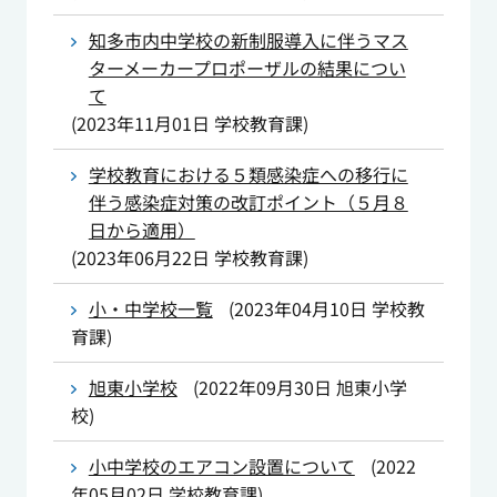
知多市内中学校の新制服導入に伴うマス
ターメーカープロポーザルの結果につい
て
(
2023年11月01日
学校教育課
)
学校教育における５類感染症への移行に
伴う感染症対策の改訂ポイント（５月８
日から適用）
(
2023年06月22日
学校教育課
)
小・中学校一覧
(
2023年04月10日
学校教
育課
)
旭東小学校
(
2022年09月30日
旭東小学
校
)
小中学校のエアコン設置について
(
2022
年05月02日
学校教育課
)