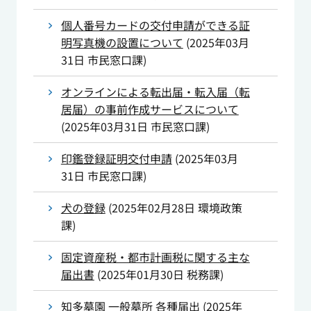
個人番号カードの交付申請ができる証
明写真機の設置について
(
2025年03月
31日
市民窓口課
)
オンラインによる転出届・転入届（転
居届）の事前作成サービスについて
(
2025年03月31日
市民窓口課
)
印鑑登録証明交付申請
(
2025年03月
31日
市民窓口課
)
犬の登録
(
2025年02月28日
環境政策
課
)
固定資産税・都市計画税に関する主な
届出書
(
2025年01月30日
税務課
)
知多墓園 一般墓所 各種届出
(
2025年