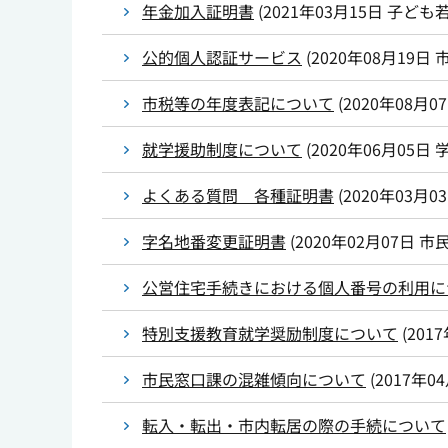
年金加入証明書
(
2021年03月15日
子ども
公的個人認証サービス
(
2020年08月19日
市税等の年度表記について
(
2020年08月0
就学援助制度について
(
2020年06月05日
よくある質問 各種証明書
(
2020年03月0
字名地番変更証明書
(
2020年02月07日
市
公営住宅手続きにおける個人番号の利用に
特別支援教育就学奨励制度について
(
201
市民窓口課の混雑傾向について
(
2017年0
転入・転出・市内転居の際の手続について