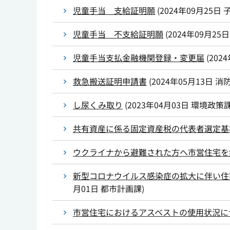
児童手当 支給証明願
(
2024年09月25日
児童手当 不支給証明願
(
2024年09月25日
児童手当支払金融機関登録・変更届
(
202
救急搬送証明申請書
(
2024年05月13日
消
し尿くみ取り
(
2023年04月03日
環境政策
共有資産に係る固定資産税の代表者選定基
ウクライナから避難された方へ市営住宅を
新型コロナウイルス感染症の拡大に伴い住
月01日
都市計画課
)
市営住宅におけるアスベストの使用状況に