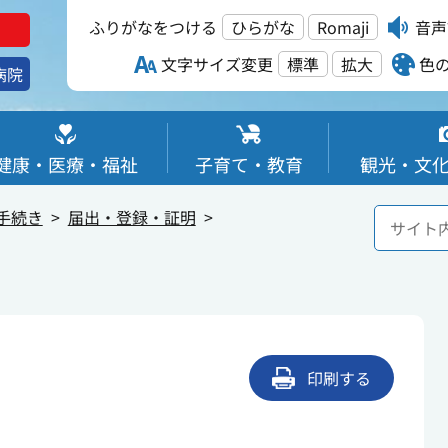
ふりがなをつける
ひらがな
Romaji
音声
文字サイズ変更
標準
拡大
色
病院
健康・医療・福祉
子育て・教育
観光・文
手続き
届出・登録・証明
印刷する