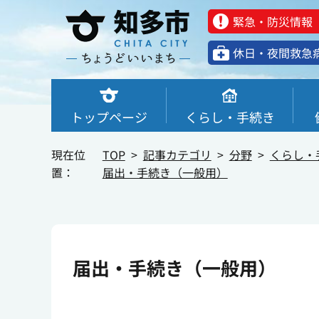
緊急・防災情報
休⽇・夜間救急
トップページ
くらし・手続き
現在位
TOP
記事カテゴリ
分野
くらし・
置：
届出・手続き（一般用）
届出・手続き（一般用）