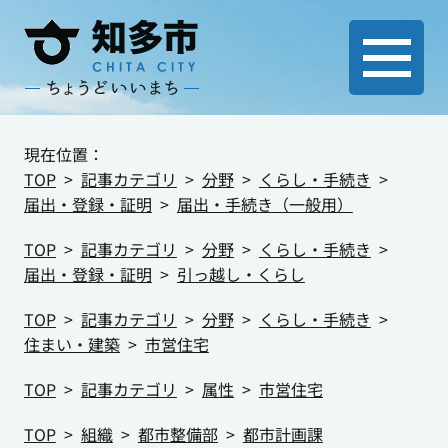
現在位置：
TOP
記事カテゴリ
分野
くらし・手続き
届出・登録・証明
届出・手続き（一般用）
TOP
記事カテゴリ
分野
くらし・手続き
届出・登録・証明
引っ越し・くらし
TOP
記事カテゴリ
分野
くらし・手続き
住まい・建築
市営住宅
TOP
記事カテゴリ
属性
市営住宅
TOP
組織
都市整備部
都市計画課