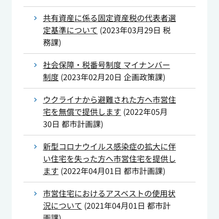
共有資産に係る固定資産税の代表者選
定基準について
(
2023年03月29日
税
務課
)
社会保障・税番号制度 マイナンバー
制度
(
2023年02月20日
企画政策課
)
ウクライナから避難された方へ市営住
宅を無償で提供します
(
2022年05月
30日
都市計画課
)
新型コロナウイルス感染症の拡大に伴
い住宅を失った方へ市営住宅を提供し
ます
(
2022年04月01日
都市計画課
)
市営住宅におけるアスベストの使用状
況について
(
2021年04月01日
都市計
画課
)