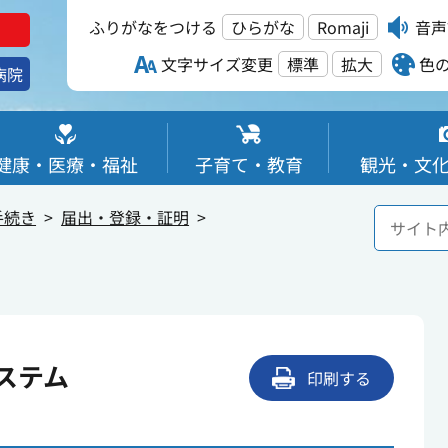
ふりがなをつける
ひらがな
Romaji
音声
文字サイズ変更
標準
拡大
色
病院
健康・医療・福祉
子育て・教育
観光・文
手続き
届出・登録・証明
ステム
印刷する