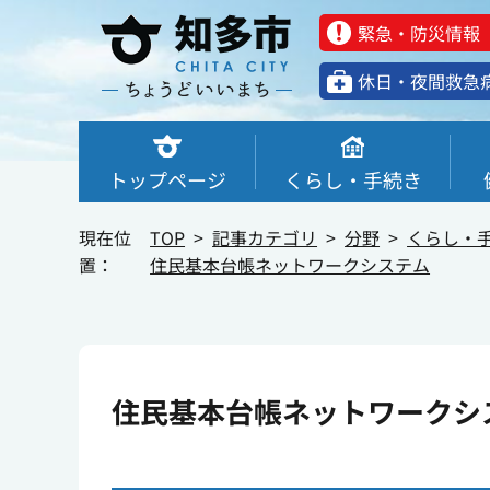
緊急・防災情報
休⽇・夜間救急
トップページ
くらし・手続き
現在位
TOP
記事カテゴリ
分野
くらし・
置：
住民基本台帳ネットワークシステム
住民基本台帳ネットワークシ