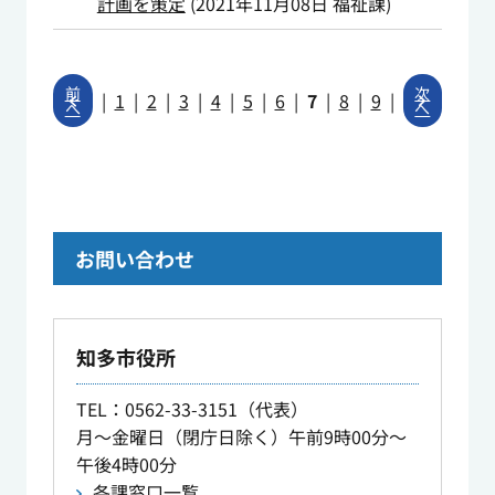
計画を策定
(
2021年11月08日
福祉課
)
前
次
|
1
|
2
|
3
|
4
|
5
|
6
|
7
|
8
|
9
|
へ
へ
お問い合わせ
知多市役所
TEL
：0562-33-3151（代表）
月～金曜日（閉庁日除く）午前9時00分～
午後4時00分
各課窓口一覧