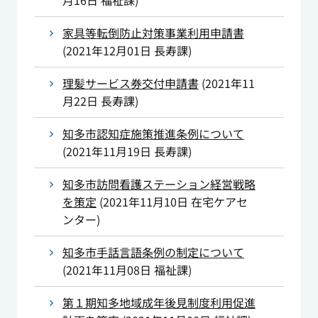
月16日
福祉課
)
家具等転倒防止対策事業利用申請書
(
2021年12月01日
長寿課
)
理髪サービス券交付申請書
(
2021年11
月22日
長寿課
)
知多市認知症施策推進条例について
(
2021年11月19日
長寿課
)
知多市訪問看護ステーション経営戦略
を策定
(
2021年11月10日
在宅ケアセ
ンター
)
知多市手話言語条例の制定について
(
2021年11月08日
福祉課
)
第１期知多地域成年後見制度利用促進