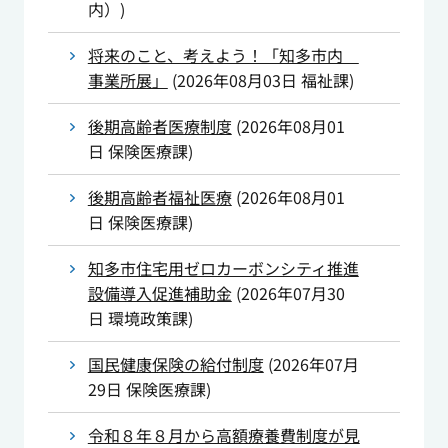
内）
)
将来のこと、考えよう！「知多市内
事業所展」
(
2026年08月03日
福祉課
)
後期高齢者医療制度
(
2026年08月01
日
保険医療課
)
後期高齢者福祉医療
(
2026年08月01
日
保険医療課
)
知多市住宅用ゼロカーボンシティ推進
設備導入促進補助金
(
2026年07月30
日
環境政策課
)
国民健康保険の給付制度
(
2026年07月
29日
保険医療課
)
令和８年８月から高額療養費制度が見