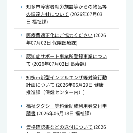
知多市障害者就労施設等からの物品等
の調達方針について
(
2026年07月03
日
福祉課
)
医療費適正化にご協力ください
(
2026
年07月02日
保険医療課
)
認知症サポート事業所登録事業につい
て
(
2026年07月02日
長寿課
)
知多市新型インフルエンザ等対策行動
計画について
(
2026年06月29日
健康
推進課（保健センター内）
)
福祉タクシー等料金助成利用券交付申
請書
(
2026年06月18日
福祉課
)
資格確認書などの送付について
(
2026