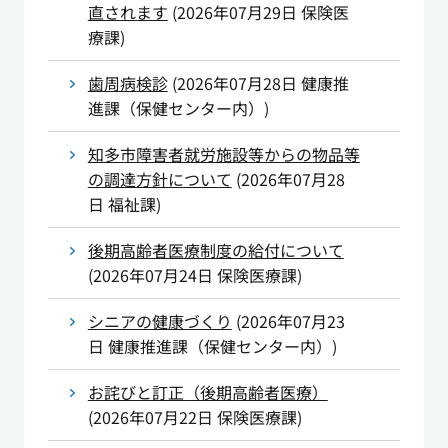
直されます
(
2026年07月29日
保険医
療課
)
歯周病検診
(
2026年07月28日
健康推
進課（保健センター内）
)
知多市障害者就労施設等からの物品等
の調達方針について
(
2026年07月28
日
福祉課
)
後期高齢者医療制度の給付について
(
2026年07月24日
保険医療課
)
シニアの健康づくり
(
2026年07月23
日
健康推進課（保健センター内）
)
お詫びと訂正（後期高齢者医療）
(
2026年07月22日
保険医療課
)