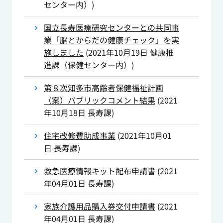
センター内）
)
国立長寿医療研究センターとの共同事
業「脳とからだの健康チェック」を実
施しました
(
2021年10月19日
健康推
進課（保健センター内）
)
第８次知多市高齢者保健福祉計画
（案）パブリックコメント結果
(
2021
年10月18日
長寿課
)
住宅改修費助成事業
(
2021年10月01
日
長寿課
)
救急医療情報キット配布申請書
(
2021
年04月01日
長寿課
)
家族介護用品購入券交付申請書
(
2021
年04月01日
長寿課
)