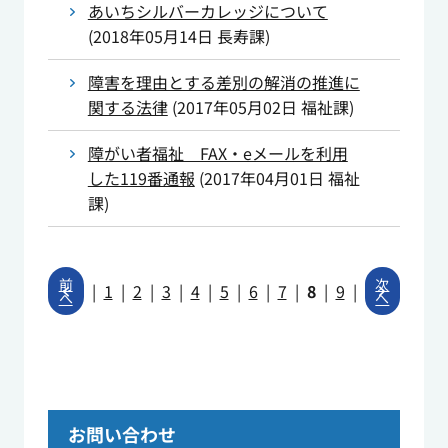
あいちシルバーカレッジについて
(
2018年05月14日
長寿課
)
障害を理由とする差別の解消の推進に
関する法律
(
2017年05月02日
福祉課
)
障がい者福祉 FAX・eメールを利用
した119番通報
(
2017年04月01日
福祉
課
)
前
次
|
1
|
2
|
3
|
4
|
5
|
6
|
7
|
8
|
9
|
へ
へ
お問い合わせ