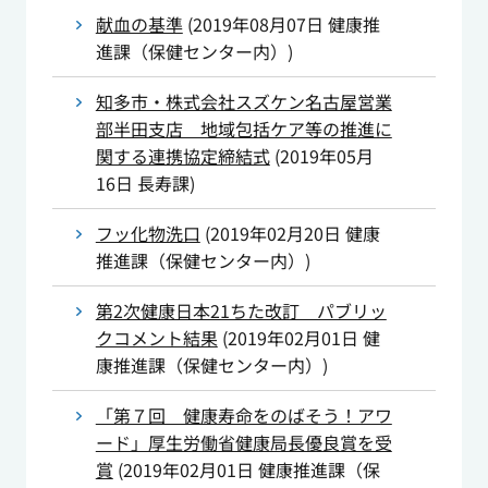
献血の基準
(
2019年08月07日
健康推
進課（保健センター内）
)
知多市・株式会社スズケン名古屋営業
部半田支店 地域包括ケア等の推進に
関する連携協定締結式
(
2019年05月
16日
長寿課
)
フッ化物洗口
(
2019年02月20日
健康
推進課（保健センター内）
)
第2次健康日本21ちた改訂 パブリッ
クコメント結果
(
2019年02月01日
健
康推進課（保健センター内）
)
「第７回 健康寿命をのばそう！アワ
ード」厚生労働省健康局長優良賞を受
賞
(
2019年02月01日
健康推進課（保