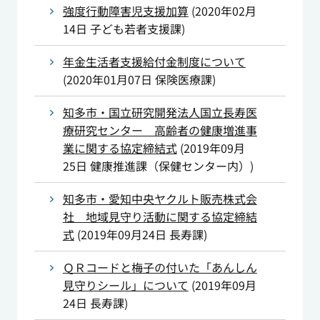
強度行動障害児支援加算
(
2020年02月
14日
子ども若者支援課
)
年金生活者支援給付金制度について
(
2020年01月07日
保険医療課
)
知多市・国立研究開発法人国立長寿医
療研究センター 高齢者の健康増進事
業に関する協定締結式
(
2019年09月
25日
健康推進課（保健センター内）
)
知多市・愛知中央ヤクルト販売株式会
社 地域見守り活動に関する協定締結
式
(
2019年09月24日
長寿課
)
ＱＲコードと梅子の付いた「あんしん
見守りシール」について
(
2019年09月
24日
長寿課
)