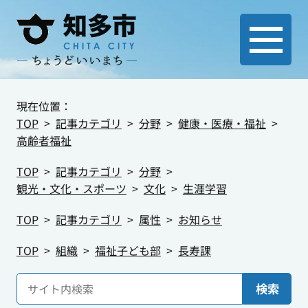
現在位置：
TOP
記事カテゴリ
分野
健康・医療・福祉
高齢者福祉
TOP
記事カテゴリ
分野
観光・文化・スポーツ
文化
生涯学習
TOP
記事カテゴリ
属性
お知らせ
TOP
組織
福祉子ども部
長寿課
検索