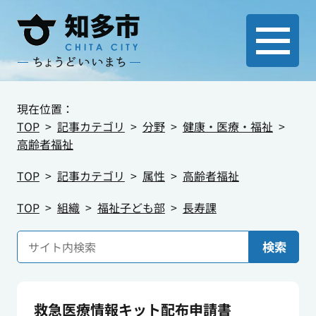
現在位置：
TOP
記事カテゴリ
分野
健康・医療・福祉
高齢者福祉
TOP
記事カテゴリ
属性
高齢者福祉
TOP
組織
福祉子ども部
長寿課
検索
救急医療情報キット配布申請書