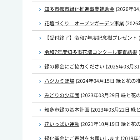
知多市都市緑化推進事業補助金
(
2026年0
花壇づくり オープンガーデン事業
(
202
【受付終了】令和7年度記念樹プレゼント
(
令和7年度知多市花壇コンクール審査結果
(
緑の募金にご協力ください
(
2025年03月3
ハジカミほ場
(
2024年04月15日
緑と花の
みどりの少年団
(
2023年03月29日
緑と花
知多市緑の基本計画
(
2023年03月22日
緑
花いっぱい運動
(
2021年10月19日
緑と花
緑化基金にご寄附をお願いします
(
2019年