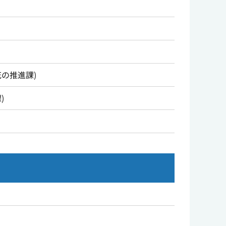
花の推進課
)
課
)