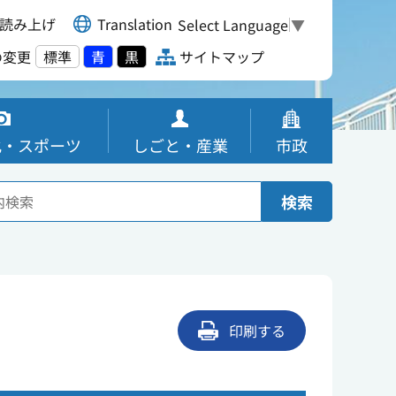
読み上げ
Translation
Select Language
▼
の変更
標準
青
黒
サイトマップ
化・スポーツ
しごと・産業
市政
検索
印刷する