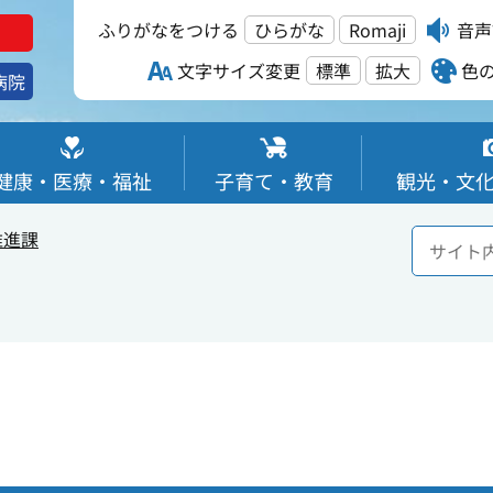
ふりがなをつける
ひらがな
Romaji
音声
文字サイズ変更
標準
拡大
色
病院
健康・医療・福祉
子育て・教育
観光・文
推進課