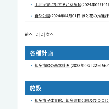
山地災害に対する注意喚起
(
2024年04月0
自然公園
(
2024年04月01日
緑と花の推進課
前へ
|
1
|
2
|
次へ
各種計画
知多市緑の基本計画
(
2023年03月22日
緑
施設
知多市民体育館、知多運動公園及びつつじ