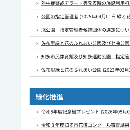
熱中症警戒アラート等発表時の施設利用料
公園の指定管理者
(
2025年04月01日
緑と
旭公園 指定管理者候補団体の選定につい
佐布里緑と花のふれあい公園及び七曲公園
知多市民体育館及び知多運動公園 指定管
佐布里緑と花のふれあい公園
(
2023年03月
緑化推進
令和8年度記念樹プレゼント
(
2026年05月
令和８年度知多市花壇コンクール審査結果