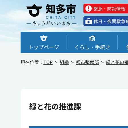
緊急・防災情報
休⽇・夜間救急
トップページ
くらし・手続き
現在位置：
TOP
組織
都市整備部
緑と花の
緑と花の推進課