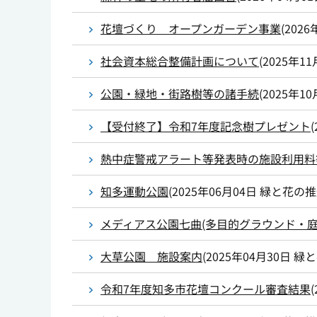
花壇づくり オープンガーデン事業
(
2026
社会資本総合整備計画について
(
2025年11
公園・緑地・街路樹等の諸手続
(
2025年10
【受付終了】令和7年度記念樹プレゼント
(
熱中症警戒アラート等発表時の施設利用料
知多運動公園
(
2025年06月04日
緑と花の推
メディアス公園七曲(多目的グラウンド・庭
大草公園 施設案内
(
2025年04月30日
緑と
令和7年度知多市花壇コンクール審査結果
(