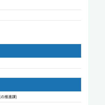
花の推進課
)