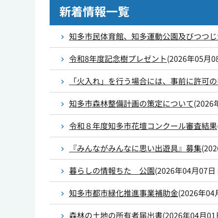
新着情報一覧
知多市民体育館、知多運動公園及びつつじ
令和8年度記念樹プレゼント
(
2026年05月0
「火入れ」を行う場合には、事前に許可の
知多市森林整備計画の策定について
(
2026
令和８年度知多市花壇コンクール審査結果
『みんながみんなに思い出遊具』募集
(
20
暮らしの情報ちた 公園
(
2026年04月07日
知多市都市緑化推進事業補助金
(
2026年04
森林の土地の所有者届出書
(
2026年04月0