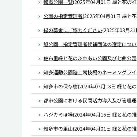
都市公園一覧
(
2025年04月01日
緑と花の推
公園の指定管理者
(
2025年04月01日
緑と花
緑の募金にご協力ください
(
2025年03月3
旭公園 指定管理者候補団体の選定につい
佐布里緑と花のふれあい公園及び七曲公園
知多運動公園陸上競技場のネーミングライ
知多市の保存樹
(
2024年07月18日
緑と花の
都市公園における民間活力導入及び管理運
ハジカミほ場
(
2024年04月15日
緑と花の推
知多市の里山
(
2024年04月01日
緑と花の推