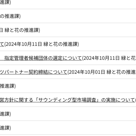
進課
)
の推進課
)
1日
緑と花の推進課
)
て
(
2024年10月11日
緑と花の推進課
)
 指定管理者候補団体の選定について
(
2024年10月11日
緑と花
ツパートナー契約締結について
(
2024年10月01日
緑と花の推進
推進課
)
営方針に関する「サウンディング型市場調査」の実施について
進課
)
進課
)