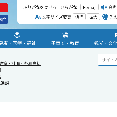
ふりがなをつける
ひらがな
Romaji
音声
文字サイズ変更
標準
拡大
色
病院
健康・医療・福祉
子育て・教育
観光・文
政策・計画・各種資料
画
進
推進課