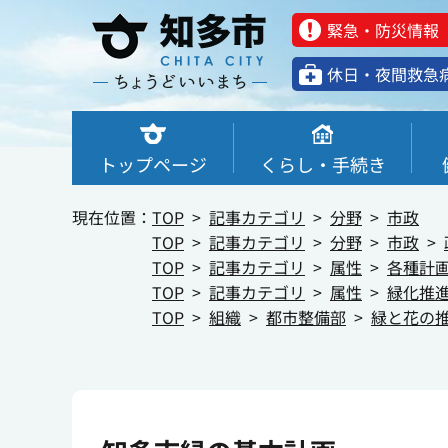
緊急・防災情報
休⽇・夜間救急
トップページ
くらし・手続き
現在位置：
TOP
記事カテゴリ
分野
市政
TOP
記事カテゴリ
分野
市政
TOP
記事カテゴリ
属性
各種計
TOP
記事カテゴリ
属性
緑化推
TOP
組織
都市整備部
緑と花の