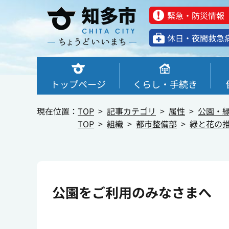
緊急・防災情報
休⽇・夜間救急
トップページ
くらし・手続き
現在位置：
TOP
記事カテゴリ
属性
公園・
TOP
組織
都市整備部
緑と花の
公園をご利用のみなさまへ