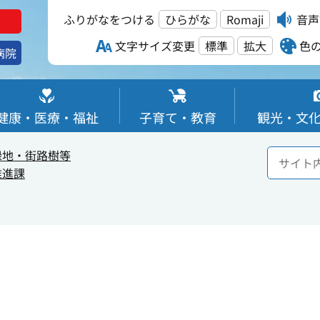
ふりがなをつける
ひらがな
Romaji
音声
文字サイズ変更
標準
拡大
色
病院
健康・医療・福祉
子育て・教育
観光・文
緑地・街路樹等
推進課