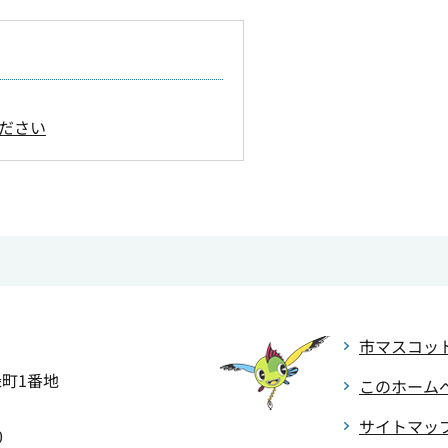
ださい
市マスコッ
緑町1番地
このホーム
サイトマッ
0