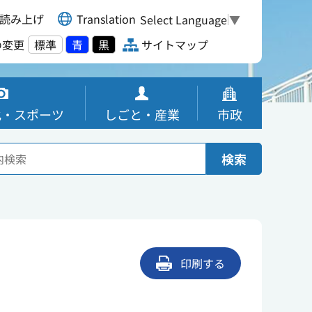
読み上げ
Translation
Select Language
▼
の変更
標準
青
黒
サイトマップ
化・スポーツ
しごと・産業
市政
検索
印刷する