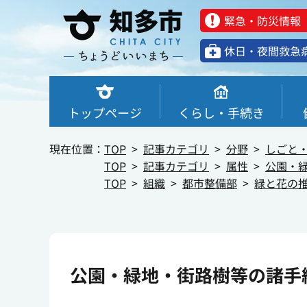
緊急・防災情報
休⽇・夜間救急
トップページ
くらし・手続き
現在位置：
TOP
記事カテゴリ
分野
しごと
TOP
記事カテゴリ
属性
公園・
TOP
組織
都市整備部
緑と花の
公園・緑地・街路樹等の諸手