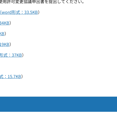
使用許可変更協議申出書を提出してください。
rd形式：33.5KB
）
4KB
）
KB
）
9KB
）
式：37KB
）
15.7KB
）