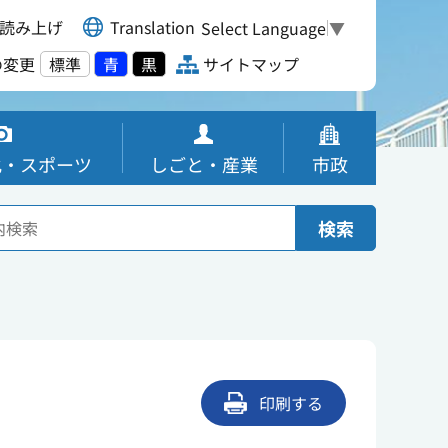
読み上げ
Translation
Select Language
▼
の変更
標準
青
黒
サイトマップ
化・スポーツ
しごと・産業
市政
検索
印刷する