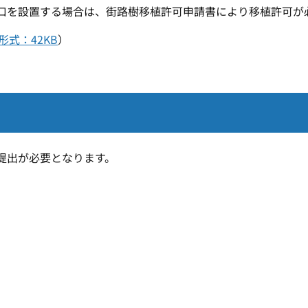
口を設置する場合は、街路樹移植許可申請書により移植許可が
式：42KB
）
提出が必要となります。