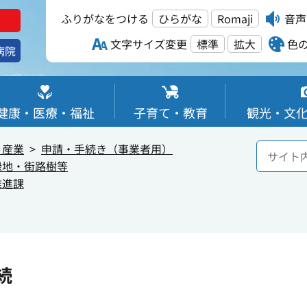
ふりがなをつける
ひらがな
Romaji
音声
文字サイズ変更
標準
拡大
色
病院
健康・医療・福祉
子育て・教育
観光・文
・産業
申請・手続き（事業者用）
緑地・街路樹等
推進課
続