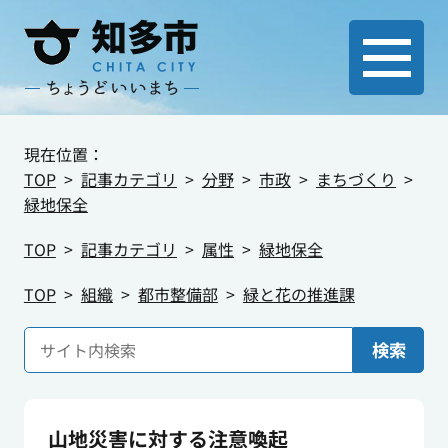
現在位置：
TOP
記事カテゴリ
分野
市政
まちづくり
緑地保全
TOP
記事カテゴリ
属性
緑地保全
TOP
組織
都市整備部
緑と花の推進課
検索
山地災害に対する注意喚起