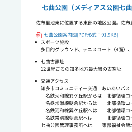
七曲公園（メディアス公園七
佐布里池東に位置する東部の地区公園。佐布里池か
七曲公園案内図[PDF形式：91.9KB]
スポーツ施設
多目的グラウンド、テニスコート（4面）
七曲古窯址
12世紀ごろの知多地方最大級の古窯址
交通アクセス
知多市コミュニティー交通 あいあいバス
名鉄河和線巽ケ丘駅からは 北部循環コー
名鉄常滑線朝倉駅からは 北部循環コー
名鉄河和線巽ケ丘駅へは 北部循環コー
名鉄常滑線朝倉駅へは 北部循環コース
七曲公園管理事務所へは 東部福祉会館北