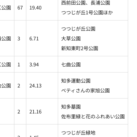
西前田公園、長浦公園
区公園
67
19.40
つつじが丘1号公園ほか
つつじが丘公園
隣公園
3
6.71
大草公園
新知東町2号公園
区公園
1
3.94
七曲公園
知多運動公園
動公園
2
24.13
ベティさんの家旭公園
知多墓園
2
21.16
佐布里緑と花のふれあい公園
つつじが丘緑地