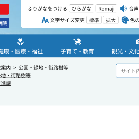
ふりがなをつける
ひらがな
Romaji
音声
文字サイズ変更
標準
拡大
色
病院
健康・医療・福祉
子育て・教育
観光・文
設案内
公園・緑地・街路樹等
緑地・街路樹等
推進課