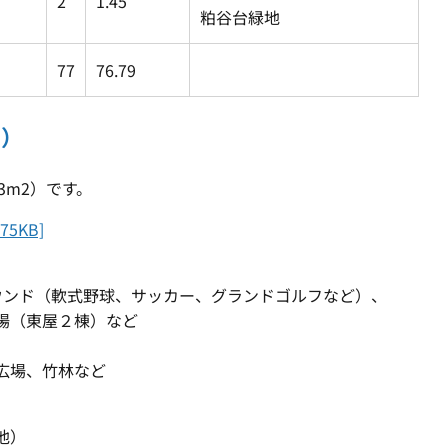
2
1.45
粕谷台緑地
77
76.79
園）
43m2）です。
5KB]
ウンド（軟式野球、サッカー、グランドゴルフなど）、
場（東屋２棟）など
広場、竹林など
池）