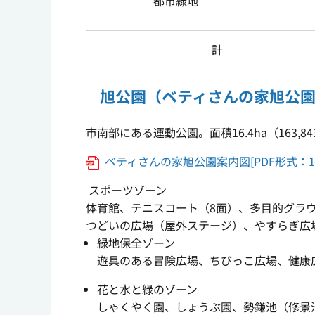
都市緑地
計
旭公園（ベティさんの家旭公
市南部にある運動公園。面積16.4ha（163,8
ベティさんの家旭公園案内図[PDF形式：17
スポーツゾーン
体育館、テニスコート（8面）、多目的グラ
つどいの広場（屋外ステージ）、やすらぎ広
緑地保全ゾーン
遊具のある冒険広場、ちびっこ広場、健康
花と水と緑のゾーン
しゃくやく園、しょうぶ園、勢鎌池（修景