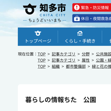
緊急・防災情報
休⽇・夜間救急
トップページ
くらし・手続き
現在位置：
TOP
記事カテゴリ
分野
公共施
TOP
記事カテゴリ
属性
公園・
TOP
組織
都市整備部
緑と花の
暮らしの情報ちた 公園