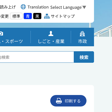
読み上げ
Translation
Select Language
▼
の変更
標準
青
黒
サイトマップ
化・スポーツ
しごと・産業
市政
検索
印刷する