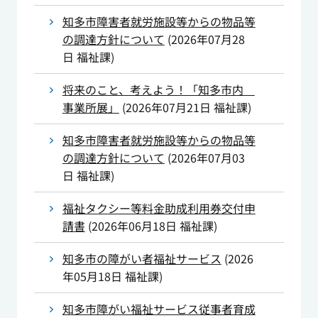
知多市障害者就労施設等からの物品等
の調達方針について
(
2026年07月28
日
福祉課
)
将来のこと、考えよう！「知多市内
事業所展」
(
2026年07月21日
福祉課
)
知多市障害者就労施設等からの物品等
の調達方針について
(
2026年07月03
日
福祉課
)
福祉タクシー等料金助成利用券交付申
請書
(
2026年06月18日
福祉課
)
知多市の障がい者福祉サービス
(
2026
年05月18日
福祉課
)
知多市障がい福祉サービス従事者育成