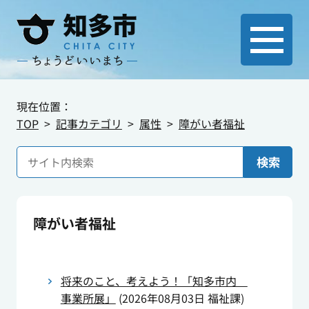
現在位置：
TOP
記事カテゴリ
属性
障がい者福祉
検索
障がい者福祉
将来のこと、考えよう！「知多市内
事業所展」
(
2026年08月03日
福祉課
)