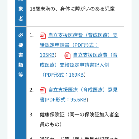
象
18歳未満の、身体に障がいのある児童
者
必
自立支援医療費（育成医療）支
要
給認定申請書（PDF形式：
書
105KB
）
自立支援医療費（育
類
成医療）支給認定申請書記入例
等
（PDF形式：169KB
）
自立支援医療（育成医療）意見
書(PDF形式：95.6KB
)
健康保険証（同一の保険証加入者全
員のもの）