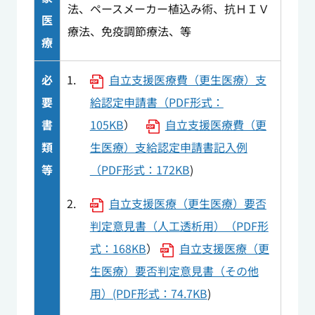
法、ペースメーカー植込み術、抗ＨＩＶ
医
療法、免疫調節療法、等
療
必
自立支援医療費（更生医療）支
要
給認定申請書（PDF形式：
書
105KB
）
自立支援医療費（更
類
生医療）支給認定申請書記入例
等
（PDF形式：172KB
)
自立支援医療（更生医療）要否
判定意見書（人工透析用）（PDF形
式：168KB
）
自立支援医療（更
生医療）要否判定意見書（その他
用）(PDF形式：74.7KB
)