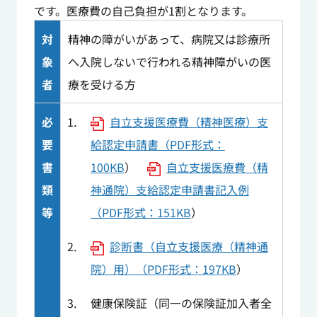
です。医療費の自己負担が1割となります。
対
精神の障がいがあって、病院又は診療所
象
へ入院しないで行われる精神障がいの医
者
療を受ける方
必
自立支援医療費（精神医療）支
要
給認定申請書（PDF形式：
書
100KB
）
自立支援医療費（精
類
神通院）支給認定申請書記入例
等
（PDF形式：151KB
）
診断書（自立支援医療（精神通
院）用）（PDF形式：197KB
）
健康保険証（同一の保険証加入者全