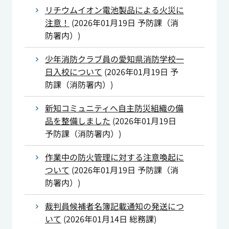
リチウムイオン電池製品による火災に
注意！
(
2026年01月19日
予防課（消
防署内）
)
少年消防クラブ員の愛知県消防学校一
日入校について
(
2026年01月19日
予
防課（消防署内）
)
新知コミュニティへ自主防災組織の備
品を整備しました
(
2026年01月19日
予防課（消防署内）
)
作業中の防火管理に対する注意喚起に
ついて
(
2026年01月19日
予防課（消
防署内）
)
裁判員候補者名簿記載通知の発送につ
いて
(
2026年01月14日
総務課
)