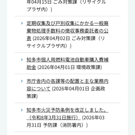
年04月15日
ごみ対策課（リサイクル
プラザ内）
)
定期収集及び戸別収集にかかる一般廃
棄物処理手数料の徴収事務委託者の公
表
(
2026年04月02日
ごみ対策課（リ
サイクルプラザ内）
)
知多市個人用燃料電池自動車購入費補
助金
(
2026年04月01日
環境政策課
)
市庁舎内の各課等の配置と主な業務内
容について
(
2026年04月01日
企画政
策課
)
知多市火災予防条例を改正しました。
（令和8年3月31日施行）
(
2026年03
月31日
予防課（消防署内）
)