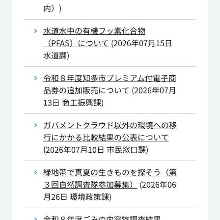
内）
)
水道水中の有機フッ素化合物
（PFAS）について
(
2026年07月15日
水道課
)
令和８年度知多市プレミアム付電子商
品券の追加販売について
(
2026年07月
13日
商工振興課
)
ガバメントクラウド以外の環境への移
行にかかる比較結果の公表について
(
2026年07月10日
市民窓口課
)
緑地帯で真夏の生きものを探そう（第
３回自然調査隊参加募集）
(
2026年06
月26日
環境政策課
)
令和８年度ごみの内容物調査結果