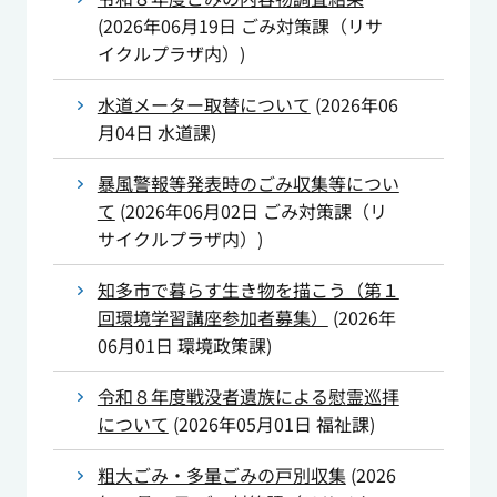
(
2026年06月19日
ごみ対策課（リサ
イクルプラザ内）
)
水道メーター取替について
(
2026年06
月04日
水道課
)
暴風警報等発表時のごみ収集等につい
て
(
2026年06月02日
ごみ対策課（リ
サイクルプラザ内）
)
知多市で暮らす生き物を描こう（第１
回環境学習講座参加者募集）
(
2026年
06月01日
環境政策課
)
令和８年度戦没者遺族による慰霊巡拝
について
(
2026年05月01日
福祉課
)
粗大ごみ・多量ごみの戸別収集
(
2026