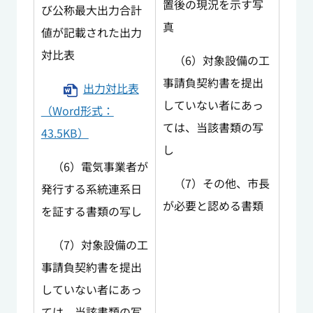
置後の現況を示す写
び公称最大出力合計
真
値が記載された出力
対比表
（6）対象設備の工
事請負契約書を提出
出力対比表
していない者にあっ
（Word形式：
ては、当該書類の写
43.5KB）
し
（6）電気事業者が
（7）その他、市長
発行する系統連系日
が必要と認める書類
を証する書類の写し
（7）対象設備の工
事請負契約書を提出
していない者にあっ
ては、当該書類の写