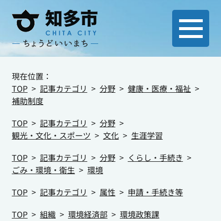
現在位置：
TOP
記事カテゴリ
分野
健康・医療・福祉
補助制度
TOP
記事カテゴリ
分野
観光・文化・スポーツ
文化
生涯学習
TOP
記事カテゴリ
分野
くらし・手続き
ごみ・環境・衛生
環境
TOP
記事カテゴリ
属性
申請・手続き等
TOP
組織
環境経済部
環境政策課