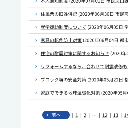
本人通知制度
(
2020年07月01日
市民窓口
住民票の旧姓併記
(
2020年06月30日
市民
就学援助制度について
(
2020年06月05日
家具の転倒防止対策
(
2020年06月04日
都
住宅の耐震対策に関するお知らせ
(
2020年
リフォームするなら、合わせて耐震改修も
ブロック塀の安全対策
(
2020年05月22日
家庭でできる地球温暖化対策
(
2020年05月
前へ
|
1
|
2
|
||
|
12
|
13
|
1