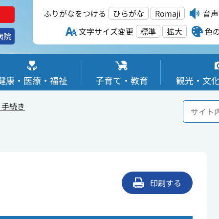
ふりがなをつける
ひらがな
Romaji
音声
文字サイズ変更
標準
拡大
色
病院
健康・医療・福祉
子育て・教育
観光・文
・手続き
印刷する