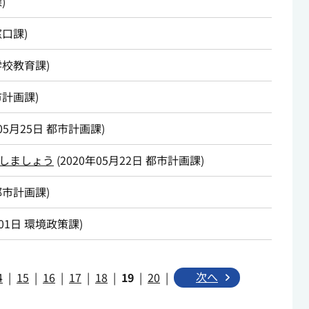
課
)
窓口課
)
学校教育課
)
市計画課
)
05月25日
都市計画課
)
しましょう
(
2020年05月22日
都市計画課
)
都市計画課
)
01日
環境政策課
)
次へ
4
|
15
|
16
|
17
|
18
|
19
|
20
|