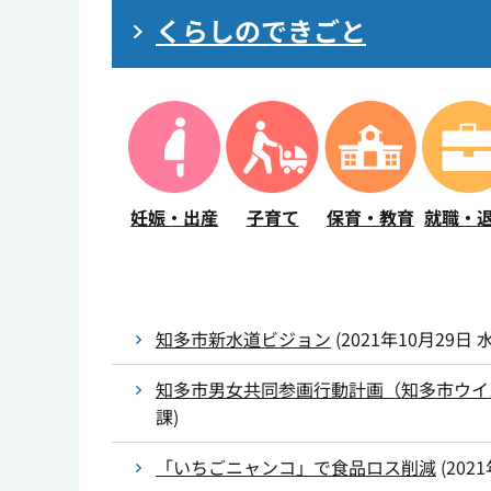
くらしのできごと
子育て
保育・教育
妊娠・出産
就職・
知多市新水道ビジョン
(
2021年10月29日
知多市男女共同参画行動計画（知多市ウイ
課
)
「いちごニャンコ」で食品ロス削減
(
202