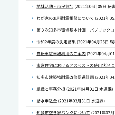
地域活動・市民参加
(
2021年06月09日
秘
わが家の無料耐震相談について
(
2021年0
第３次知多市環境基本計画 パブリックコ
令和2年度の測定結果
(
2021年04月26日
環
自転車駐車場利用のご案内
(
2021年04月0
市営住宅におけるアスベストの使用状況に
知多市建築物耐震改修促進計画
(
2021年0
組織と事務分担
(
2021年04月01日
水道課
)
給水申込金
(
2021年03月31日
水道課
)
知多市空き家バンクについて
(
2021年03月