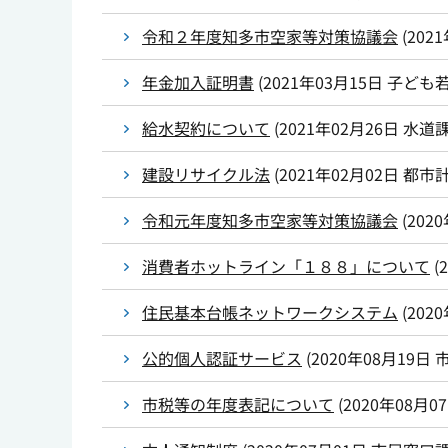
令和２年度知多市空家等対策協議会
(
202
年金加入証明書
(
2021年03月15日
子ども
給水契約について
(
2021年02月26日
水道
建設リサイクル法
(
2021年02月02日
都市
令和元年度知多市空家等対策協議会
(
202
消費者ホットライン「１８８」について
(
住民基本台帳ネットワークシステム
(
202
公的個人認証サービス
(
2020年08月19日
市税等の年度表記について
(
2020年08月0