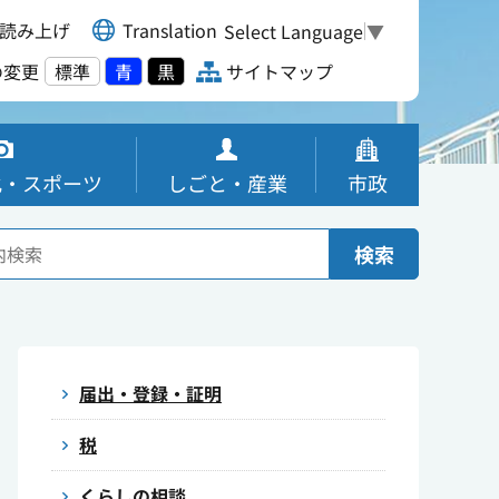
読み上げ
Translation
Select Language
▼
の変更
標準
青
黒
サイトマップ
化・スポーツ
しごと・産業
市政
検索
届出・登録・証明
税
くらしの相談