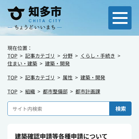
現在位置：
TOP
記事カテゴリ
分野
くらし・手続き
住まい・建築
建築・開発
TOP
記事カテゴリ
属性
建築・開発
TOP
組織
都市整備部
都市計画課
検索
建築確認申請等各種申請について