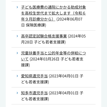
子ども医療費の通院にかかる助成対象
を高校生世代まで拡大します（令和６
年９月診療分から）
(
2024年06月07
日
保険医療課
)
高卒認定試験合格支援事業
(
2024年05
月28日
子ども若者支援課
)
児童扶養手当と公的年金等の併給につ
いて
(
2024年03月26日
子ども若者支
援課
)
愛知県遺児手当
(
2023年04月01日
子
ども若者支援課
)
知多市遺児手当
(
2023年04月01日
子
ども若者支援課
)