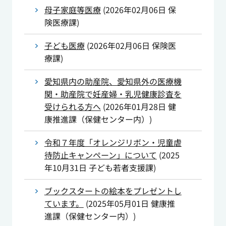
母子家庭等医療
(
2026年02月06日
保
険医療課
)
子ども医療
(
2026年02月06日
保険医
療課
)
愛知県内の助産院、愛知県外の医療機
関・助産院で妊産婦・乳児健康診査を
受けられる方へ
(
2026年01月28日
健
康推進課（保健センター内）
)
令和７年度「オレンジリボン・児童虐
待防止キャンペーン」について
(
2025
年10月31日
子ども若者支援課
)
ブックスタートの絵本をプレゼントし
ています。
(
2025年05月01日
健康推
進課（保健センター内）
)