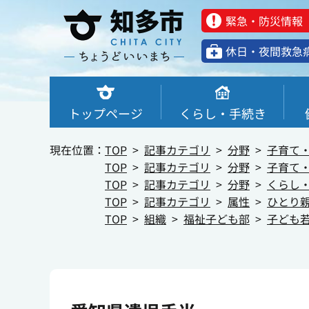
緊急・防災情報
休⽇・夜間救急
トップページ
くらし・手続き
現在位置：
TOP
記事カテゴリ
分野
子育て
TOP
記事カテゴリ
分野
子育て
TOP
記事カテゴリ
分野
くらし
TOP
記事カテゴリ
属性
ひとり
TOP
組織
福祉子ども部
子ども