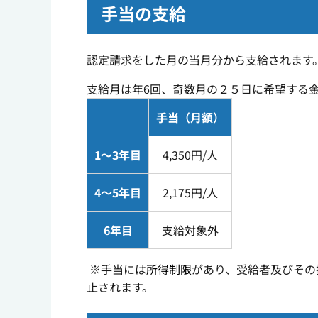
手当の支給
認定請求をした月の当月分から支給されます
支給月は年6回、奇数月の２５日に希望する
手当（月額）
1～3年目
4,350円/人
4～5年目
2,175円/人
6年目
支給対象外
※手当には
所得制限
があり、受給者及びその
止されます。