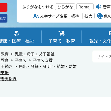
ふりがなをつける
ひらがな
Romaji
音声
文字サイズ変更
標準
拡大
色
病院
健康・医療・福祉
子育て・教育
観光・文
・教育
児童・母子・父子福祉
・教育
子育て
子育て支援
・手続き
届出・登録・証明
結婚・離婚
親支援
若者支援課