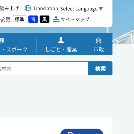
読み上げ
Translation
Select Language
▼
の変更
標準
青
黒
サイトマップ
化・スポーツ
しごと・産業
市政
検索