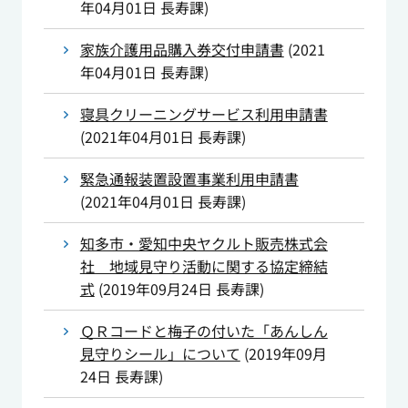
年04月01日
長寿課
)
家族介護用品購入券交付申請書
(
2021
年04月01日
長寿課
)
寝具クリーニングサービス利用申請書
(
2021年04月01日
長寿課
)
緊急通報装置設置事業利用申請書
(
2021年04月01日
長寿課
)
知多市・愛知中央ヤクルト販売株式会
社 地域見守り活動に関する協定締結
式
(
2019年09月24日
長寿課
)
ＱＲコードと梅子の付いた「あんしん
見守りシール」について
(
2019年09月
24日
長寿課
)