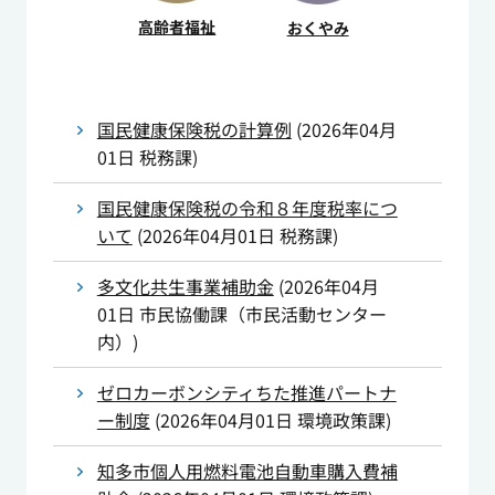
高齢者福祉
おくやみ
国民健康保険税の計算例
(
2026年04月
01日
税務課
)
国民健康保険税の令和８年度税率につ
いて
(
2026年04月01日
税務課
)
多文化共生事業補助金
(
2026年04月
01日
市民協働課（市民活動センター
内）
)
ゼロカーボンシティちた推進パートナ
ー制度
(
2026年04月01日
環境政策課
)
知多市個人用燃料電池自動車購入費補