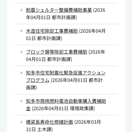
耐震シェルター整備費補助事業
(
2026
年04月01日
都市計画課
)
木造住宅除却工事費補助
(
2026年04月
01日
都市計画課
)
ブロック塀等除却工事費補助
(
2026年
04月01日
都市計画課
)
知多市住宅耐震化緊急促進アクション
プログラム
(
2026年04月01日
都市計
画課
)
知多市商用燃料電池自動車購入費補助
金
(
2026年04月01日
環境政策課
)
橋梁長寿命化修繕計画
(
2026年03月
31日
土木課
)