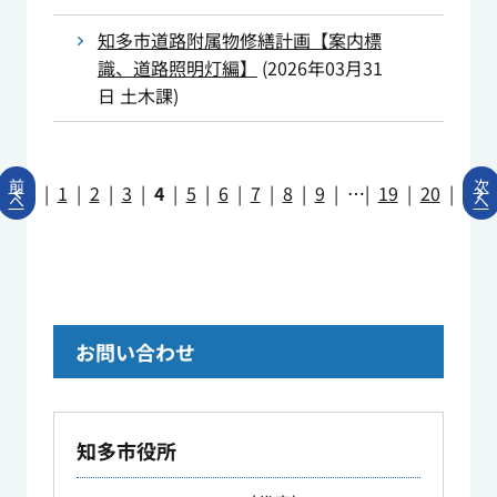
知多市道路附属物修繕計画【案内標
識、道路照明灯編】
(
2026年03月31
日
土木課
)
前
次
|
1
|
2
|
3
|
4
|
5
|
6
|
7
|
8
|
9
|
||
|
19
|
20
|
へ
へ
お問い合わせ
知多市役所