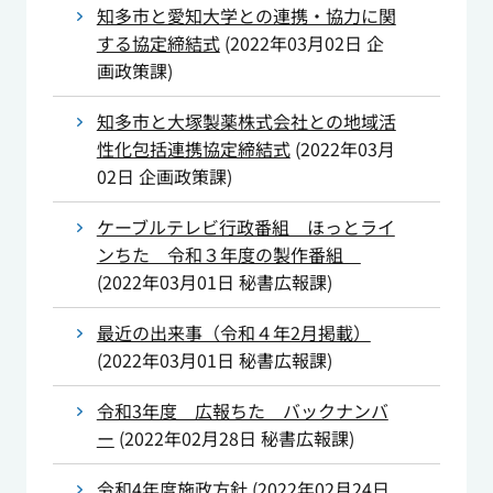
知多市と愛知大学との連携・協力に関
する協定締結式
(
2022年03月02日
企
画政策課
)
知多市と大塚製薬株式会社との地域活
性化包括連携協定締結式
(
2022年03月
02日
企画政策課
)
ケーブルテレビ行政番組 ほっとライ
ンちた 令和３年度の製作番組
(
2022年03月01日
秘書広報課
)
最近の出来事（令和４年2月掲載）
(
2022年03月01日
秘書広報課
)
令和3年度 広報ちた バックナンバ
ー
(
2022年02月28日
秘書広報課
)
令和4年度施政方針
(
2022年02月24日