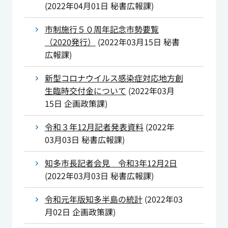
(
2022年04月01日
秘書広報課
)
市制施行５０周年記念市勢要覧
（2020発行）
(
2022年03月15日
秘書
広報課
)
新型コロナウイルス感染症対応地方創
生臨時交付金について
(
2022年03月
15日
企画政策課
)
令和３年12月記者発表資料
(
2022年
03月03日
秘書広報課
)
知多市長記者会見 令和3年12月2日
(
2022年03月03日
秘書広報課
)
令和元年版知多半島の統計
(
2022年03
月02日
企画政策課
)