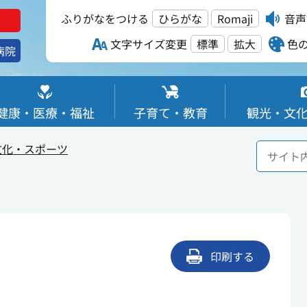
ふりがなをつける
ひらがな
Romaji
音声
文字サイズ変更
標準
拡大
色
病院
健康・医療・福祉
子育て・教育
観光・文
文化・スポーツ
印刷する