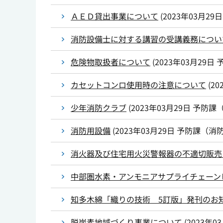
ＡＥＤ貸出事業について
(
2023年03月29日
消防設備士に対する講習の受講義務につい
危険物取扱者について
(
2023年03月29日
カセットコンロ使用時の注意について
(
20
少年消防クラブ
(
2023年03月29日
予防課
消防用設備
(
2023年03月29日
予防課（消
消火器及び住宅用火災警報器の不適切販売
中部圏水素・アンモニアサプライチェーン
知多木綿「織りの技術 5訂版」発刊のお
脱炭素地域づくり事業について
(
2023年0