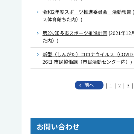
令和2年度スポーツ推進委員会 活動報告
(
ス体育館ちた内）
)
第2次知多市スポーツ推進計画
(
2021年12
た内）
)
新型（しんがた）コロナウイルス（COVID
26日
市民協働課（市民活動センター内）
)
前へ
|
1
|
2
|
3
|
お問い合わせ