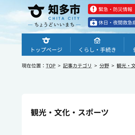
緊急・防災情報
休⽇・夜間救急
トップページ
くらし・手続き
現在位置：
TOP
記事カテゴリ
分野
観光・
観光・文化・スポーツ