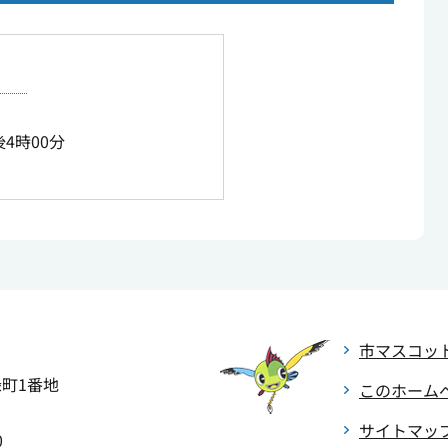
4時00分
市マスコッ
緑町1番地
このホーム
サイトマッ
0