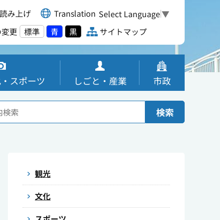
読み上げ
Translation
Select Language
▼
の変更
標準
青
黒
サイトマップ
化・スポーツ
しごと・産業
市政
検索
観光
文化
スポーツ