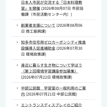
日本人市民が交流する「日本料理教
室」を開催
(
2026年08月07日
市民協
働課（市民活動センター内）
)
創業者支援について
(
2026年08月06
日
商工振興課
)
知多市住宅用ゼロカーボンシティ推進
設備導入促進補助金
(
2026年07月30
日
環境政策課
)
身近に暮らす生き物について学ぼう
（第２回環境学習講座参加募集）
(
2026年07月22日
環境政策課
)
中部公民館 学習室の一般利用のご案
内
(
2026年07月21日
中部公民館
)
エントランスディスプレイのご紹介