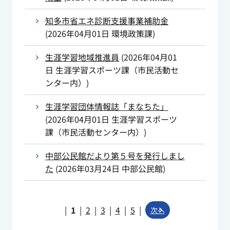
知多市省エネ診断支援事業補助金
(
2026年04月01日
環境政策課
)
生涯学習地域推進員
(
2026年04月01
日
生涯学習スポーツ課（市民活動セ
ンター内）
)
生涯学習団体情報誌「まなちた」
(
2026年04月01日
生涯学習スポーツ
課（市民活動センター内）
)
中部公民館だより第５号を発行しまし
た
(
2026年03月24日
中部公民館
)
|
1
|
2
|
3
|
4
|
5
|
次へ