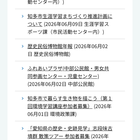
動センター内）
)
知多市生涯学習まちづくり推進計画に
ついて
(
2026年06月09日
生涯学習ス
ポーツ課（市民活動センター内）
)
歴史民俗博物館年報
(
2026年06月02
日
歴史民俗博物館
)
ふれあいプラザ(中部公民館・男女共
同参画センター・児童センター)
(
2026年06月02日
中部公民館
)
知多市で暮らす生き物を描こう（第１
回環境学習講座参加者募集）
(
2026年
06月01日
環境政策課
)
「愛知県の歴史・史跡見学」志段味古
墳群 散策ツアー 参加者募集
(
2026年