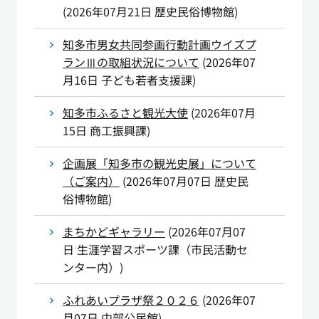
(
2026年07月21日
歴史民俗博物館
)
知多市男女共同参画行動計画ウイズプ
ランⅢの取組状況について
(
2026年07
月16日
子ども若者支援課
)
知多市ふるさと観光大使
(
2026年07月
15日
商工振興課
)
企画展「知多市の観光史展」について
（ご案内）
(
2026年07月07日
歴史民
俗博物館
)
まちかどギャラリー
(
2026年07月07
日
生涯学習スポーツ課（市民活動セ
ンター内）
)
ふれあいプラザ祭２０２６
(
2026年07
月07日
中部公民館
)