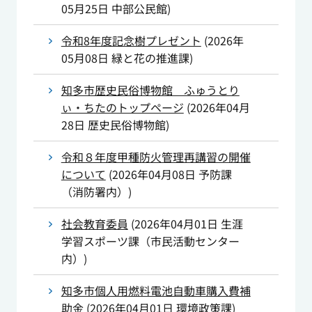
05月25日
中部公民館
)
令和8年度記念樹プレゼント
(
2026年
05月08日
緑と花の推進課
)
知多市歴史民俗博物館 ふゅうとり
ぃ・ちたのトップページ
(
2026年04月
28日
歴史民俗博物館
)
令和８年度甲種防火管理再講習の開催
について
(
2026年04月08日
予防課
（消防署内）
)
社会教育委員
(
2026年04月01日
生涯
学習スポーツ課（市民活動センター
内）
)
知多市個人用燃料電池自動車購入費補
助金
(
2026年04月01日
環境政策課
)