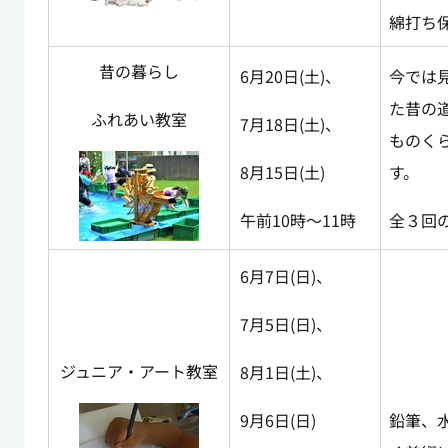
綿打ち
昔の暮らし
6月20日(土)、
今では
た昔の
ふれあい教室
7月18日(土)、
ものく
8月15日(土)
す。
午前10時～11時
全３回
6月7日(日)、
7月5日(日)、
ジュニア・アート教室
8月1日(土)、
9月6日(日)
鉛筆、