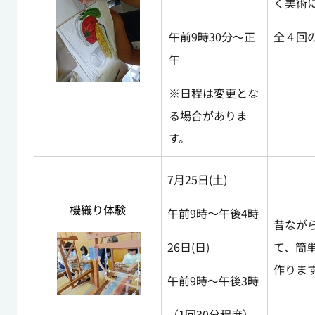
く美術
午前9時30分～正
全４回
午
※日程は変更とな
る場合がありま
す。
7月25日(土)
機織り体験
午前9時～午後4時
昔なが
26日(日)
て、簡
作りま
午前9時～午後3時
（1回30分程度）