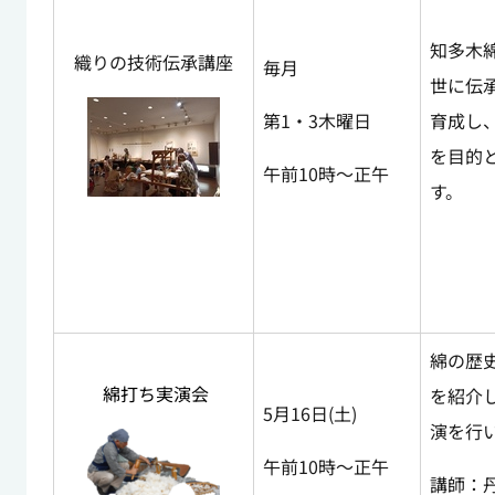
知多木
織りの技術伝承講座
毎月
世に伝
第1・3木曜日
育成し
を目的
午前10時～正午
す。
綿の歴
綿打ち実演会
を紹介
5月16日(土)
演を行
午前10時～正午
講師：