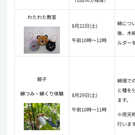
わたわた教室
綿につ
8月22日(土)
後、木
午前10時～12時
ルダー
親子
綿畑で
と種を
綿つみ・綿くり体験
8月29日(土)
ます。
午前10時～11時
※雨天
行いま