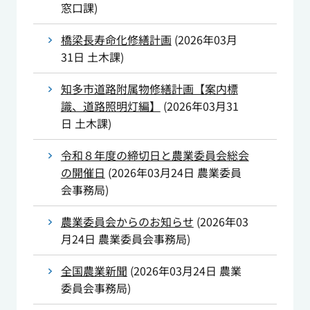
窓口課
)
橋梁長寿命化修繕計画
(
2026年03月
31日
土木課
)
知多市道路附属物修繕計画【案内標
識、道路照明灯編】
(
2026年03月31
日
土木課
)
令和８年度の締切日と農業委員会総会
の開催日
(
2026年03月24日
農業委員
会事務局
)
農業委員会からのお知らせ
(
2026年03
月24日
農業委員会事務局
)
全国農業新聞
(
2026年03月24日
農業
委員会事務局
)