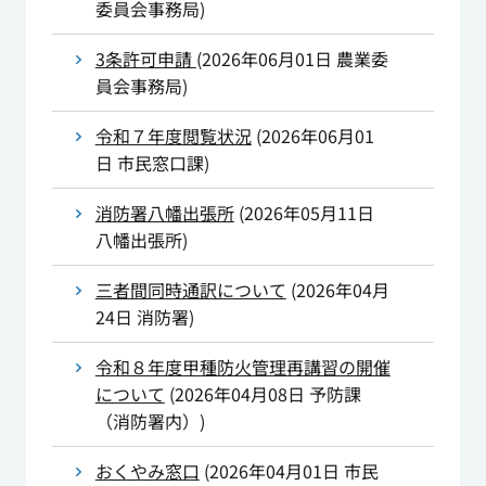
委員会事務局
)
3条許可申請
(
2026年06月01日
農業委
員会事務局
)
令和７年度閲覧状況
(
2026年06月01
日
市民窓口課
)
消防署八幡出張所
(
2026年05月11日
八幡出張所
)
三者間同時通訳について
(
2026年04月
24日
消防署
)
令和８年度甲種防火管理再講習の開催
について
(
2026年04月08日
予防課
（消防署内）
)
おくやみ窓口
(
2026年04月01日
市民