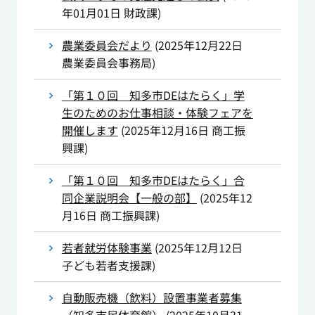
年01月01日
財政課
)
農業委員会だより
(
2025年12月22日
農業委員会事務局
)
「第１０回 知多市DEはたらく」学
生のためのお仕事相談・体験フェアを
開催します
(
2025年12月16日
商工振
興課
)
「第１０回 知多市DEはたらく」合
同企業説明会【一般の部】
(
2025年12
月16日
商工振興課
)
若者就労体験事業
(
2025年12月12日
子ども若者支援課
)
自動販売機（飲料）設置事業者募集