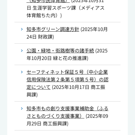
（知多市民体育館）
(
2025年10月31
日
生涯学習スポーツ課（メディアス
体育館ちた内）
)
知多市グリーン調達方針
(
2025年10月
24日
財政課
)
公園・緑地・街路樹等の諸手続
(
2025
年10月20日
緑と花の推進課
)
セーフティネット保証５号（中小企業
信用保険法第２条第５項第５号）の認
定について
(
2025年10月17日
商工振
興課
)
知多市もの創り支援事業補助金（ふる
さとものづくり支援事業）
(
2025年09
月29日
商工振興課
)