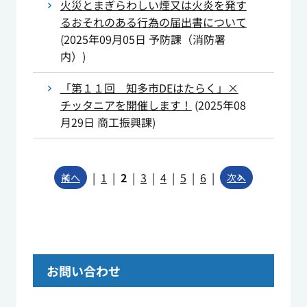
火災とまぎらわしい煙又は火炎を発す
るおそれのある行為の届出書について
(
2025年09月05日
予防課（消防署
内）
)
「第１１回 知多市DEはたらく」×
チッタニアを開催します！
(
2025年08
月29日
商工振興課
)
|
1
|
2
|
3
|
4
|
5
|
6
|
前へ
次へ
お問い合わせ