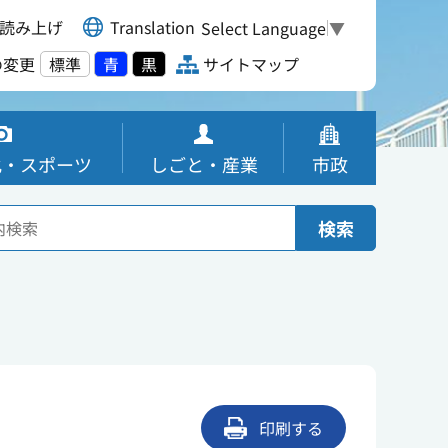
読み上げ
Translation
Select Language
▼
の変更
標準
青
黒
サイトマップ
化・スポーツ
しごと・産業
市政
検索
印刷する