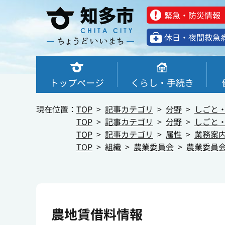
緊急・防災情報
休⽇・夜間救急
トップページ
くらし・手続き
現在位置：
TOP
記事カテゴリ
分野
しごと
TOP
記事カテゴリ
分野
しごと
TOP
記事カテゴリ
属性
業務案
TOP
組織
農業委員会
農業委員
農地賃借料情報