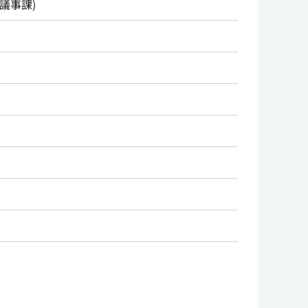
議事課
)