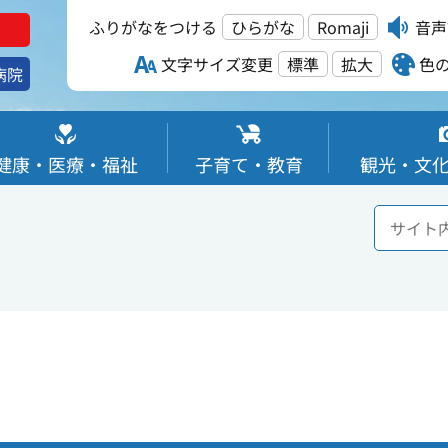
ふりがなをつける
ひらがな
Romaji
音声
文字サイズ変更
標準
拡大
色
病院
健康・医療・福祉
子育て・教育
観光・文