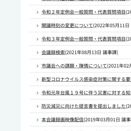
令和２年定例会一般質問・代表質問項目
(
2
開議時刻の変更について
(
2022年05月11日
令和３年定例会一般質問・代表質問項目
(
2
会議録検索
(
2021年08月13日
議事課
)
市議会への請願・陳情について
(
2021年02
新型コロナウイルス感染症対策に関する要
令和元年台風１９号に伴う災害に対する知
防災減災に向けた提言書を提出しました
(
2
本会議録画映像配信
(
2019年03月01日
議事