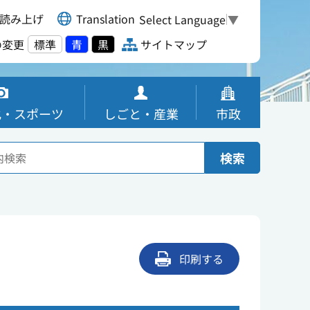
読み上げ
Translation
Select Language
▼
の変更
標準
青
黒
サイトマップ
化・スポーツ
しごと・産業
市政
検索
印刷する