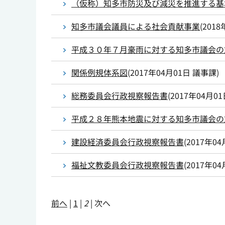
（仮称）知多市防災及び減災を推進する基
知多市議会議員による社会貢献事業
(
2018
平成３０年７月豪雨に対する知多市議会の
関係例規体系図
(
2017年04月01日
議事課
)
総務委員会行政視察報告書
(
2017年04月0
平成２８年熊本地震に対する知多市議会の
建設経済委員会行政視察報告書
(
2017年04
福祉文教委員会行政視察報告書
(
2017年04
前へ
|
1
|
2
|
次へ