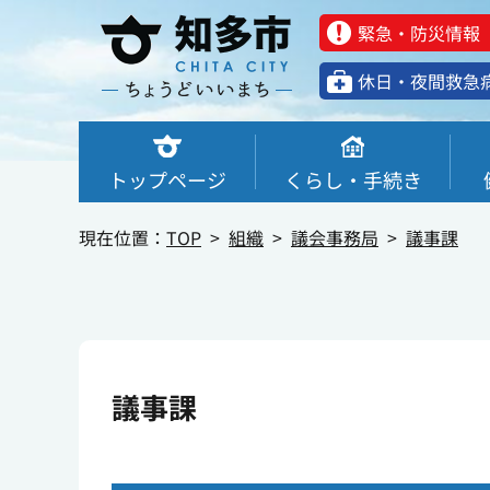
緊急・防災情報
休⽇・夜間救急
トップページ
くらし・手続き
現在位置：
TOP
組織
議会事務局
議事課
議事課