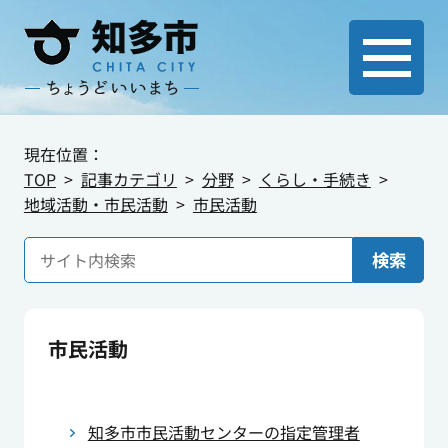
現在位置：
TOP
記事カテゴリ
分野
くらし・手続き
地域活動・市民活動
市民活動
検索
市民活動
知多市市民活動センターの指定管理者