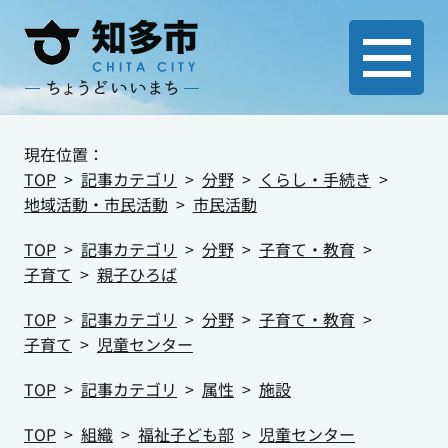
現在位置：
TOP
記事カテゴリ
分野
くらし・手続き
地域活動・市民活動
市民活動
TOP
記事カテゴリ
分野
子育て・教育
子育て
親子ひろば
TOP
記事カテゴリ
分野
子育て・教育
子育て
児童センター
TOP
記事カテゴリ
属性
施設
TOP
組織
福祉子ども部
児童センター