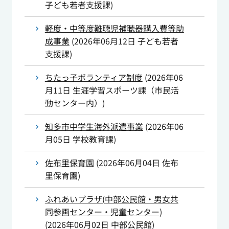
子ども若者支援課
)
軽度・中等度難聴児補聴器購入費等助
成事業
(
2026年06月12日
子ども若者
支援課
)
ちたっ子ボランティア制度
(
2026年06
月11日
生涯学習スポーツ課（市民活
動センター内）
)
知多市中学生海外派遣事業
(
2026年06
月05日
学校教育課
)
佐布里保育園
(
2026年06月04日
佐布
里保育園
)
ふれあいプラザ(中部公民館・男女共
同参画センター・児童センター)
(
2026年06月02日
中部公民館
)