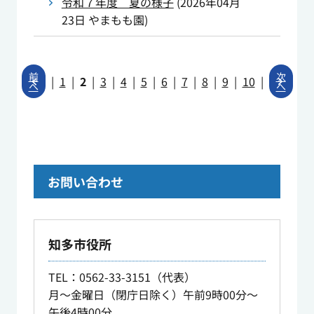
令和７年度 夏の様子
(
2026年04月
23日
やまもも園
)
前
次
|
1
|
2
|
3
|
4
|
5
|
6
|
7
|
8
|
9
|
10
|
へ
へ
お問い合わせ
知多市役所
TEL
：0562-33-3151（代表）
月～金曜日（閉庁日除く）午前9時00分～
午後4時00分