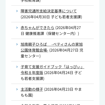
学校教育課
)
障害児通所支給決定基準について
(
2026年04月30日
子ども若者支援課
)
赤ちゃんができたら
(
2026年04月27
日
健康推進課（保健センター内）
)
旭南親子ひろば -ベティさんの家旭
公園体育館会場-
(
2026年04月27日
児
童センター
)
子育て支援ガイドブック「はっぴぃ」
令和８年度版
(
2026年04月24日
子ど
も若者支援課
)
主活動の様子
(
2026年04月23日
やま
もも園
)