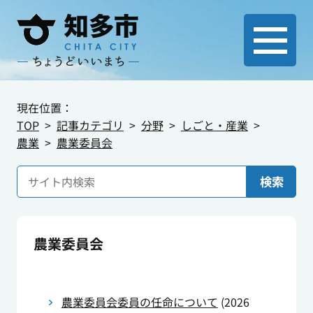
現在位置：
TOP
記事カテゴリ
分野
しごと・産業
農業
農業委員会
検索
農業委員会
農業委員会委員の任命について
(
2026