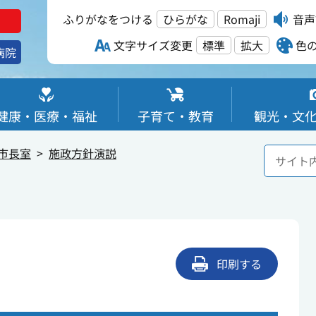
ふりがなをつける
ひらがな
Romaji
音声
文字サイズ変更
標準
拡大
色
病院
健康・医療・福祉
子育て・教育
観光・文
市長室
施政方針演説
印刷する