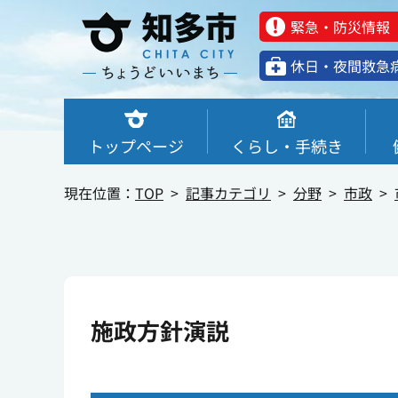
緊急・防災情報
休⽇・夜間救急
トップページ
くらし・手続き
現在位置：
TOP
記事カテゴリ
分野
市政
施政方針演説