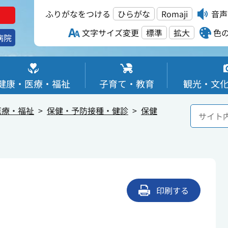
ふりがなをつける
ひらがな
Romaji
音声
文字サイズ変更
標準
拡大
色
病院
健康・医療・福祉
子育て・教育
観光・文
医療・福祉
保健・予防接種・健診
保健
印刷する