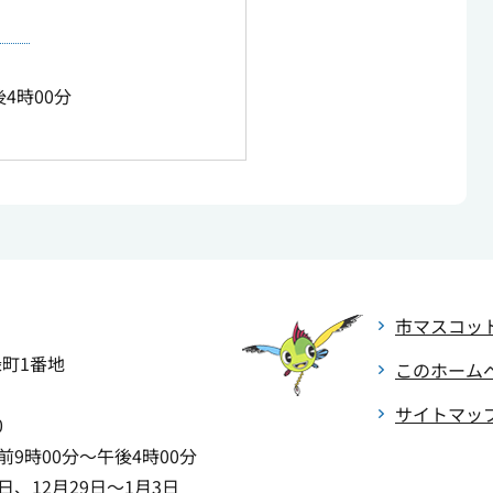
4時00分
市マスコッ
緑町1番地
このホーム
サイトマッ
0
9時00分～午後4時00分
、12月29日～1月3日