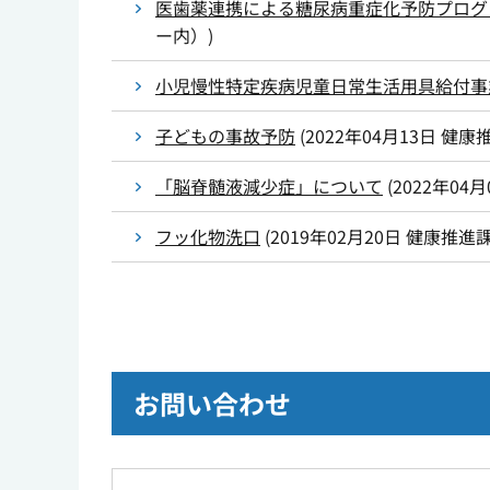
医歯薬連携による糖尿病重症化予防プログ
ー内）
)
小児慢性特定疾病児童日常生活用具給付事
子どもの事故予防
(
2022年04月13日
健康
「脳脊髄液減少症」について
(
2022年04月
フッ化物洗口
(
2019年02月20日
健康推進
お問い合わせ