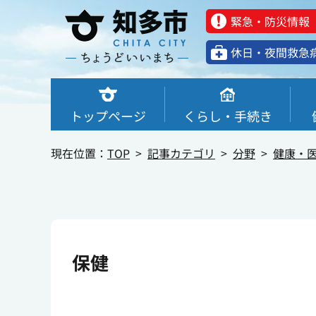
緊急・防災情報
休⽇・夜間救急
トップページ
くらし・手続き
現在位置：
TOP
記事カテゴリ
分野
健康・
保健