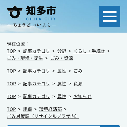
現在位置：
TOP
記事カテゴリ
分野
くらし・手続き
ごみ・環境・衛生
ごみ・資源
TOP
記事カテゴリ
属性
ごみ
TOP
記事カテゴリ
属性
資源
TOP
記事カテゴリ
属性
お知らせ
TOP
組織
環境経済部
ごみ対策課（リサイクルプラザ内）