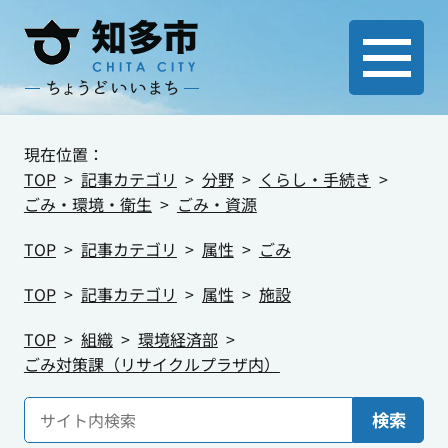
現在位置：
TOP
記事カテゴリ
分野
くらし・手続き
ごみ・環境・衛生
ごみ・資源
TOP
記事カテゴリ
属性
ごみ
TOP
記事カテゴリ
属性
施設
TOP
組織
環境経済部
ごみ対策課（リサイクルプラザ内）
検索