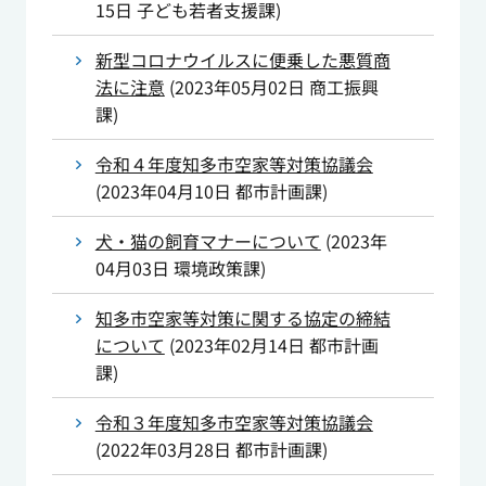
15日
子ども若者支援課
)
新型コロナウイルスに便乗した悪質商
法に注意
(
2023年05月02日
商工振興
課
)
令和４年度知多市空家等対策協議会
(
2023年04月10日
都市計画課
)
犬・猫の飼育マナーについて
(
2023年
04月03日
環境政策課
)
知多市空家等対策に関する協定の締結
について
(
2023年02月14日
都市計画
課
)
令和３年度知多市空家等対策協議会
(
2022年03月28日
都市計画課
)