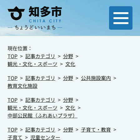
現在位置：
TOP
記事カテゴリ
分野
観光・文化・スポーツ
文化
TOP
記事カテゴリ
分野
公共施設案内
教育文化施設
TOP
記事カテゴリ
分野
観光・文化・スポーツ
文化
中部公民館（ふれあいプラザ）
TOP
記事カテゴリ
分野
子育て・教育
子育て
児童センター