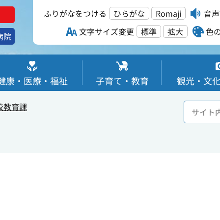
ふりがなをつける
ひらがな
Romaji
音声
文字サイズ変更
標準
拡大
色
病院
健康・医療・福祉
子育て・教育
観光・文
校教育課