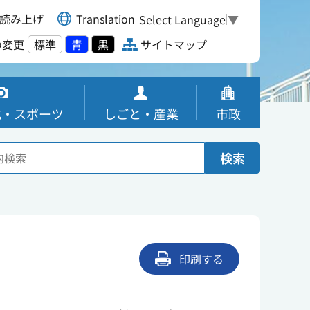
読み上げ
Translation
Select Language
▼
の変更
標準
青
黒
サイトマップ
化・スポーツ
しごと・産業
市政
検索
印刷する