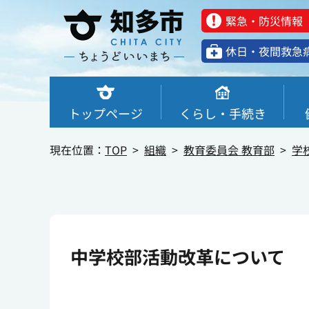
緊急・防災情報
休⽇・夜間救急
トップページ
くらし・手続き
現在位置：
TOP
組織
教育委員会 教育部
学
中学校部活動改革について