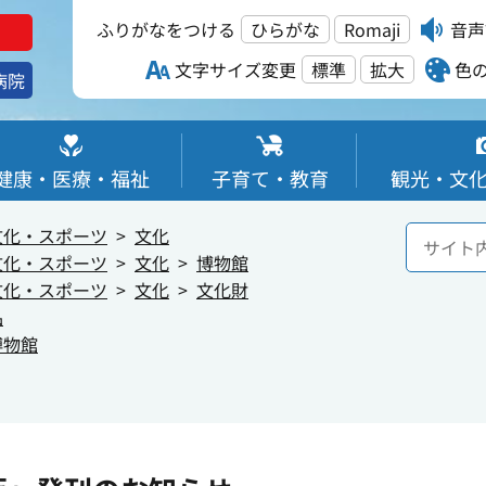
ふりがなをつける
ひらがな
Romaji
音声
文字サイズ変更
標準
拡大
色
病院
健康・医療・福祉
子育て・教育
観光・文
文化・スポーツ
文化
文化・スポーツ
文化
博物館
文化・スポーツ
文化
文化財
品
博物館