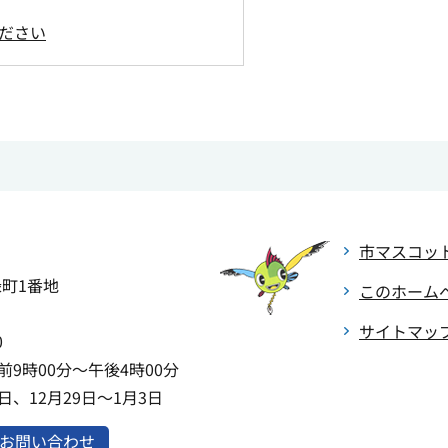
ださい
市マスコッ
緑町1番地
このホーム
サイトマッ
0
9時00分～午後4時00分
、12月29日～1月3日
お問い合わせ