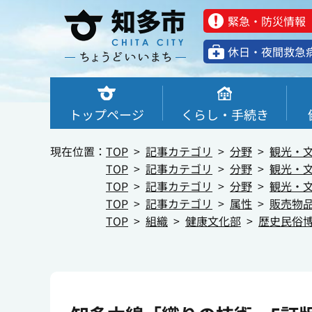
緊急・防災情報
休⽇・夜間救急
トップページ
くらし・手続き
現在位置：
TOP
記事カテゴリ
分野
観光・
TOP
記事カテゴリ
分野
観光・
TOP
記事カテゴリ
分野
観光・
TOP
記事カテゴリ
属性
販売物
TOP
組織
健康文化部
歴史民俗