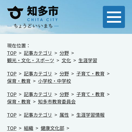
現在位置：
TOP
記事カテゴリ
分野
観光・文化・スポーツ
文化
生涯学習
TOP
記事カテゴリ
分野
子育て・教育
保育・教育
小学校・中学校
TOP
記事カテゴリ
分野
子育て・教育
保育・教育
知多市教育委員会
TOP
記事カテゴリ
属性
生涯学習情報
TOP
組織
健康文化部